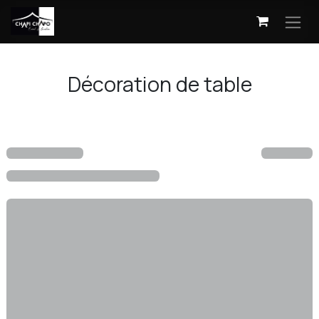
Se rendre au contenu
Décoration de table