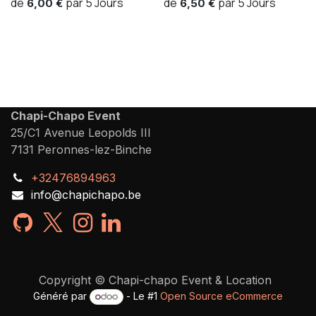
de
par
5
Jours
de
par
5
Jours
6,00
€
6,50
€
Chapi-Chapo Event
25/C1 Avenue Leopolds III
7131 Peronnes-lez-Binche
+32476894963
info@chapichapo.be
Copyright © Chapi-chapo Event & Location
Généré par
- Le #1
Open Source eCommerce