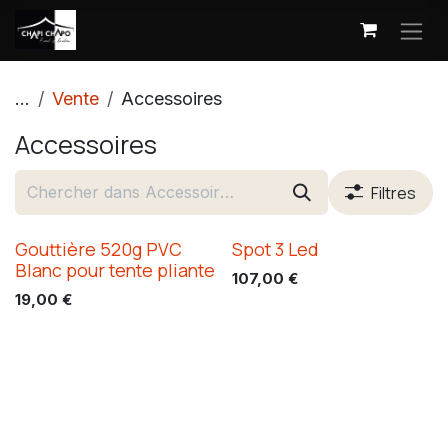
Se rendre au contenu
...
Vente
Accessoires
Accessoires
Filtres
Gouttière 520g PVC
Spot 3 Led
Blanc pour tente pliante
107,00
€
19,00
€