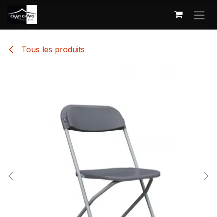
Se rendre au contenu
Tous les produits