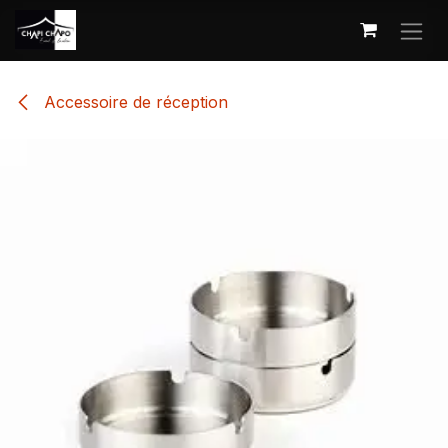
Se rendre au contenu
Accessoire de réception