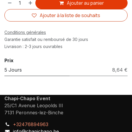
Ajouter au panier
Ajouter à la liste de souhaits
Conditions générales
Garantie satisfait ou remboursé de 30 jours
Livraison : 2-3 jours ouvrables
Prix
5 Jours
8,64 €
Chapi-Chapo Event
25/C1 Avenue Leopolds III
7131 Peronnes-lez-Binche
+32476894963
info@chapichapo.be