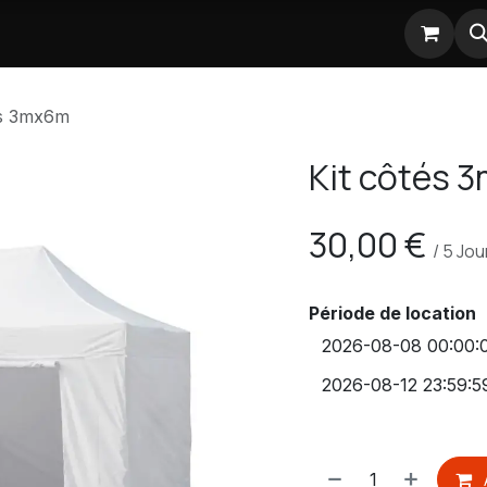
Nos partenaires
és 3mx6m
Kit côtés 
30,00
€
/
5
Jou
Période de location