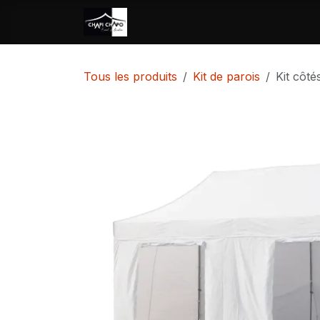
Se rendre au contenu
Accueil
Location
Vente
Tous les produits
Kit de parois
Kit côt