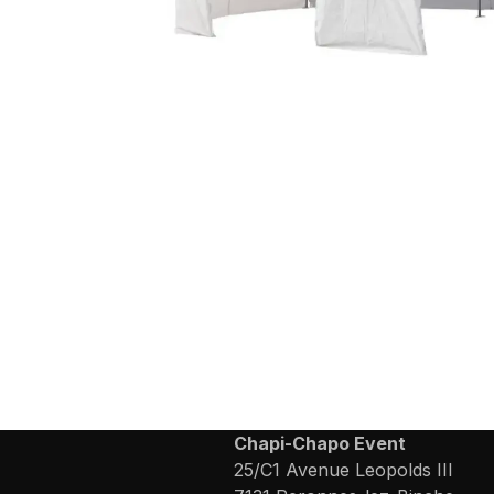
Chapi-Chapo Event
25/C1 Avenue Leopolds III