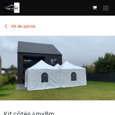
Se rendre au contenu
Kit de parois
Kit côtés 4mx8m