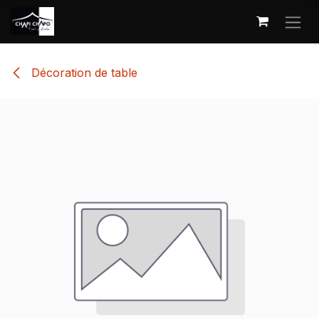
Se rendre au contenu
Décoration de table