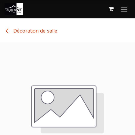
Se rendre au contenu
Décoration de salle