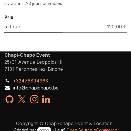
Livraison : 2-3 jours ouvrables
Prix
5 Jours
120,00 €
Chapi-Chapo Event
25/C1 Avenue Leopolds III
7131 Peronnes-lez-Binche
+32476894963
info@chapichapo.be
Copyright © Chapi-chapo Event & Location
Généré par
- Le #1
Open Source eCommerce