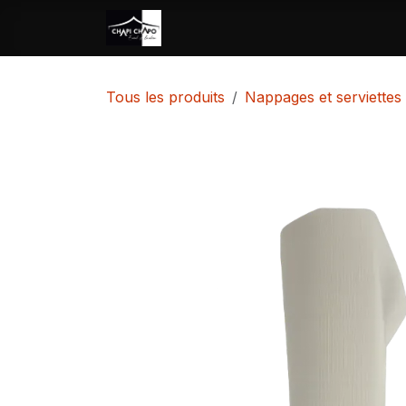
Se rendre au contenu
Accueil
Location
Vente
Tous les produits
Nappages et serviettes