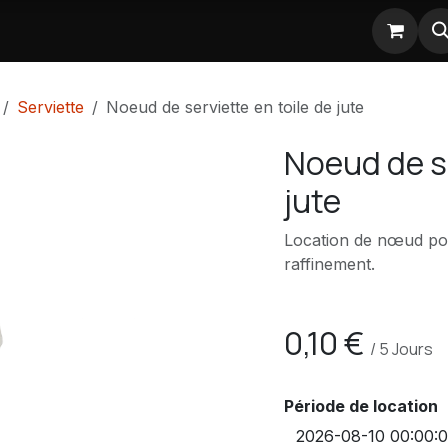
Nos partenaires
Serviette
Noeud de serviette en toile de jute
Noeud de se
jute
Location de nœud pou
raffinement.
0,10
€
/
5
Jours
Période de location