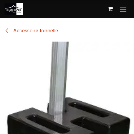
Se rendre au contenu
Accessoire tonnelle