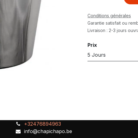
Conditions générales
Garantie satisfait ou re
Livraison : 2-3 jours ouv
Prix
5 Jours
+32476894963
info@chapichapo.be