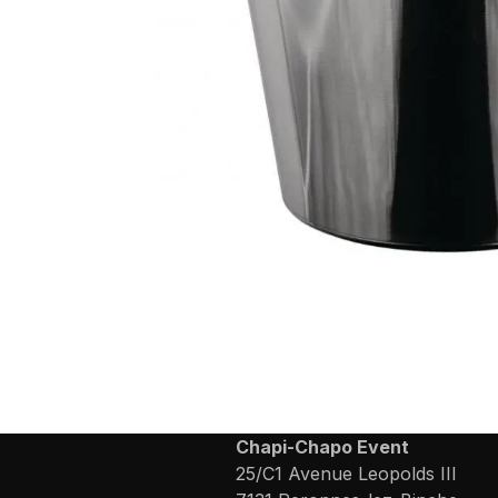
Chapi-Chapo Event
25/C1 Avenue Leopolds III