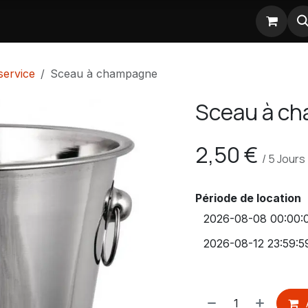
Nos partenaires
service
Sceau à champagne
Sceau à c
2,50
€
/
5
Jours
Période de location