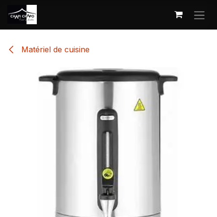
Se rendre au contenu
Matériel de cuisine