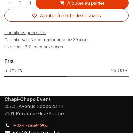
Ajouter au panier
Ajouter à la liste de souhaits
Conditions générales
Garantie satisfait ou remboursé de 30 jours
Livraison : 2-3 jours ouvrables
Prix
5 Jours
25,00 €
Chapi-Chapo Event
25/C1 Avenue Leopolds III
7131 Peronnes-lez-Binche
+32476894963
info@chapichapo.be