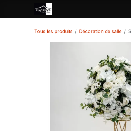
Se rendre au contenu
Accueil
Location
Vente
Tous les produits
Décoration de salle
S