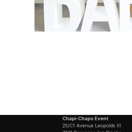
Chapi-Chapo Event
25/C1 Avenue Leopolds III