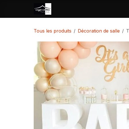
Se rendre au contenu
Accueil
Location
Vente
Tous les produits
Décoration de salle
T