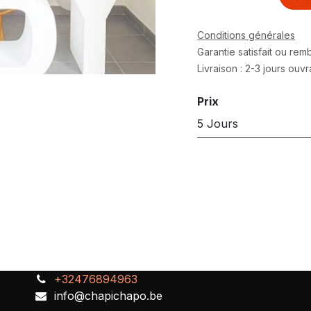
Conditions générales
Garantie satisfait ou re
Livraison : 2-3 jours ouv
Prix
5 Jours
+32476894963
info@chapichapo.be