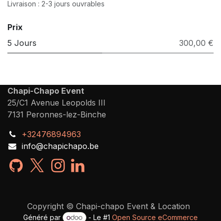
Livraison : 2-3 jours ouvrables
Prix
5 Jours
300,00 €
Chapi-Chapo Event
25/C1 Avenue Leopolds III
7131 Peronnes-lez-Binche
+32476894963
info@chapichapo.be
Copyright © Chapi-chapo Event & Location
Généré par
- Le #1
Open Source eCommerce