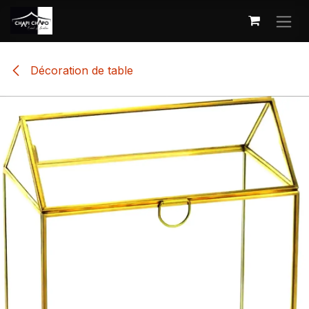
Se rendre au contenu
Décoration de table