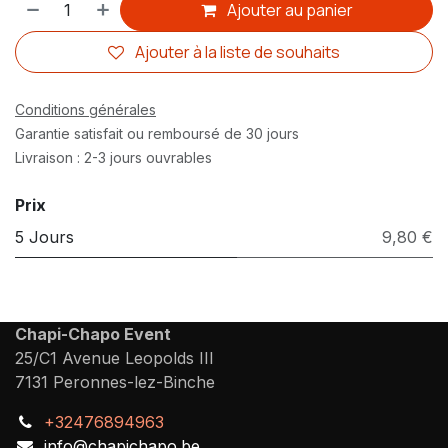
Ajouter au panier
Ajouter à la liste de souhaits
Conditions générales
Garantie satisfait ou remboursé de 30 jours
Livraison : 2-3 jours ouvrables
Prix
5 Jours
9,80 €
Chapi-Chapo Event
25/C1 Avenue Leopolds III
7131 Peronnes-lez-Binche
+32476894963
info@chapichapo.be