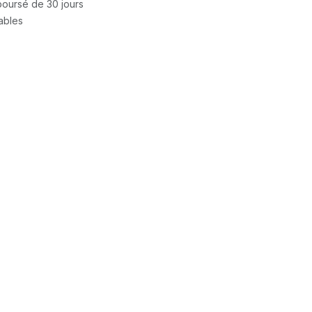
mboursé de 30 jours
rables