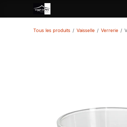
Se rendre au contenu
Accueil
Location
Vente
Tous les produits
Vaisselle
Verrerie
V