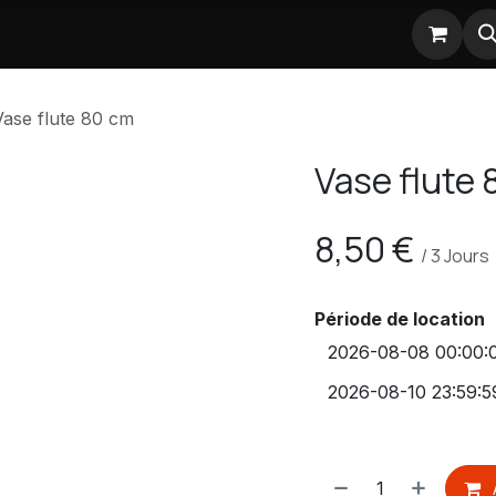
Nos partenaires
Vase flute 80 cm
Vase flute 
8,50
€
/
3
Jours
Période de location