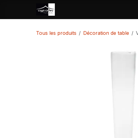
Se rendre au contenu
Accueil
Location
Vente
Tous les produits
Décoration de table