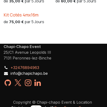
de
par
5
Jours
de
par
5
Jours
35,00
€
60,00
€
Kit Cotés 4mx16m
de
par
5
Jours
75,00
€
Chapi-Chapo Event
25/C1 Avenue Leopolds III
7131 Peronnes-lez-Binche
+32476894963
info@chapichapo.be
Copyright © Chapi-chapo Event & Location